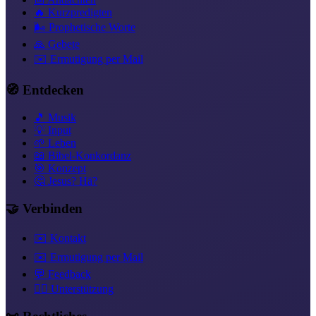
🔥 Kurzpredigten
🌬️ Prophetische Worte
🙏 Gebete
✉️ Ermutigung per Mail
🧭 Entdecken
🎵 Musik
💡 Input
🌱 Leben
📖 Bibel-Konkordanz
🎯 Konzept
🤔 Jesus? Hä?
🤝 Verbinden
✉️ Kontakt
✉️ Ermutigung per Mail
💬 Feedback
❤️‍🔥 Unterstützung