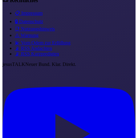
📜 Rechtliches
📋 Impressum
🔒 Datenschutz
📑 Nutzungshinweis
⚠️ Warnung
💫 Vom Odem zur Erfüllung
📡 RSS Andachten
📡 RSS Kurzpredigten
jesus
TALK
Neuer Bund. Klar. Direkt.