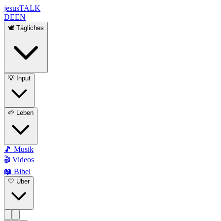
jesus
TALK
DE
EN
🕊️ Tägliches
💡 Input
🌱 Leben
🎵 Musik
🎬 Videos
📖 Bibel
🤍 Über