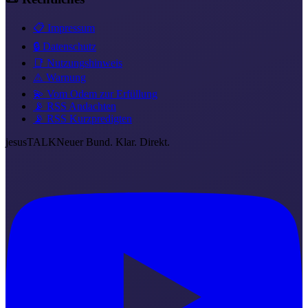
📋 Impressum
🔒 Datenschutz
📑 Nutzungshinweis
⚠️ Warnung
💫 Vom Odem zur Erfüllung
📡 RSS Andachten
📡 RSS Kurzpredigten
jesus
TALK
Neuer Bund. Klar. Direkt.