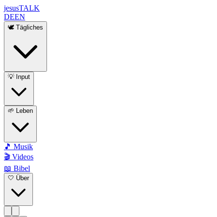
jesus
TALK
DE
EN
🕊️ Tägliches
💡 Input
🌱 Leben
🎵 Musik
🎬 Videos
📖 Bibel
🤍 Über