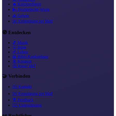
🔥 Kurzpredigten
🌬️ Prophetische Worte
🙏 Gebete
✉️ Ermutigung per Mail
🧭 Entdecken
🎵 Musik
💡 Input
🌱 Leben
📖 Bibel-Konkordanz
🎯 Konzept
🤔 Jesus? Hä?
🤝 Verbinden
✉️ Kontakt
✉️ Ermutigung per Mail
💬 Feedback
❤️‍🔥 Unterstützung
📜 Rechtliches