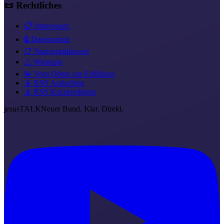
📜 Rechtliches
📋 Impressum
🔒 Datenschutz
📑 Nutzungshinweis
⚠️ Warnung
💫 Vom Odem zur Erfüllung
📡 RSS Andachten
📡 RSS Kurzpredigten
jesus
TALK
Neuer Bund. Klar. Direkt.