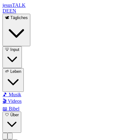
jesus
TALK
DE
EN
🕊️ Tägliches
💡 Input
🌱 Leben
🎵 Musik
🎬 Videos
📖 Bibel
🤍 Über