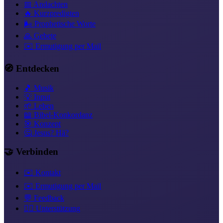
📅 Andachten
🔥 Kurzpredigten
🌬️ Prophetische Worte
🙏 Gebete
✉️ Ermutigung per Mail
🧭 Entdecken
🎵 Musik
💡 Input
🌱 Leben
📖 Bibel-Konkordanz
🎯 Konzept
🤔 Jesus? Hä?
🤝 Verbinden
✉️ Kontakt
✉️ Ermutigung per Mail
💬 Feedback
❤️‍🔥 Unterstützung