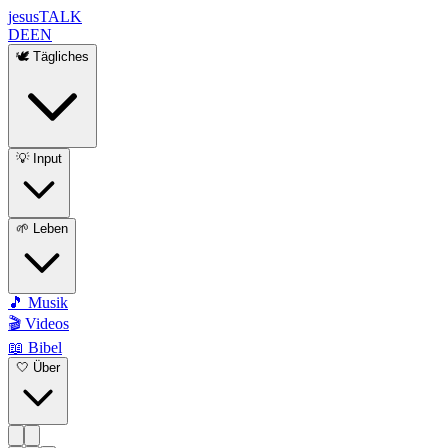
jesus
TALK
DE
EN
🕊️ Tägliches
💡 Input
🌱 Leben
🎵 Musik
🎬 Videos
📖 Bibel
🤍 Über