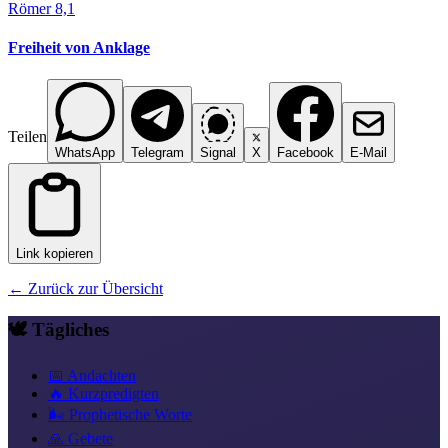
Römer 8,1
Freiheit von Anklage
Teilen
WhatsApp
Telegram
Signal
X
Facebook
E-Mail
Link kopieren
← Zurück zur Übersicht
🕊️ Tägliches
📅 Andachten
🔥 Kurzpredigten
🌬️ Prophetische Worte
🙏 Gebete