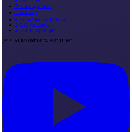
📑 Nutzungshinweis
⚠️ Warnung
💫 Vom Odem zur Erfüllung
📡 RSS Andachten
📡 RSS Kurzpredigten
jesus
TALK
Neuer Bund. Klar. Direkt.