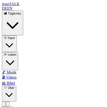
jesus
TALK
DE
EN
🕊️ Tägliches
💡 Input
🌱 Leben
🎵 Musik
🎬 Videos
📖 Bibel
🤍 Über