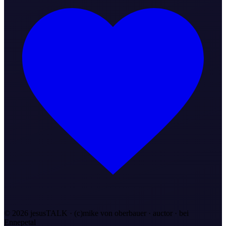
©
2026
jesusTALK · (c)mike von oberbauer · auctor ·
bei
Ennepetal