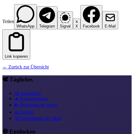
Teilen
WhatsApp
Telegram
Signal
X
Facebook
E-Mail
Link kopieren
← Zurück zur Übersicht
🕊️ Tägliches
📅 Andachten
🔥 Kurzpredigten
🌬️ Prophetische Worte
🙏 Gebete
✉️ Ermutigung per Mail
🧭 Entdecken