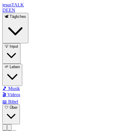
jesus
TALK
DE
EN
🕊️ Tägliches
💡 Input
🌱 Leben
🎵 Musik
🎬 Videos
📖 Bibel
🤍 Über