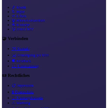
🎵 Musik
💡 Input
🌱 Leben
📖 Bibel-Konkordanz
🎯 Konzept
🤔 Jesus? Hä?
🤝 Verbinden
✉️ Kontakt
✉️ Ermutigung per Mail
💬 Feedback
❤️‍🔥 Unterstützung
📜 Rechtliches
📋 Impressum
🔒 Datenschutz
📑 Nutzungshinweis
⚠️ Warnung