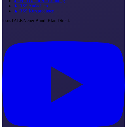
💫 Vom Odem zur Erfüllung
📡 RSS Andachten
📡 RSS Kurzpredigten
jesus
TALK
Neuer Bund. Klar. Direkt.