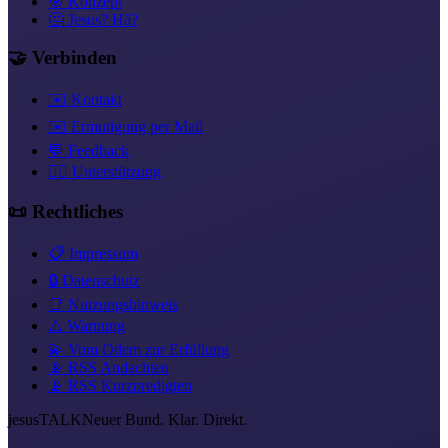
🎯 Konzept
🤔 Jesus? Hä?
🤝 Verbinden
✉️ Kontakt
✉️ Ermutigung per Mail
💬 Feedback
❤️‍🔥 Unterstützung
📜 Rechtliches
📋 Impressum
🔒 Datenschutz
📑 Nutzungshinweis
⚠️ Warnung
💫 Vom Odem zur Erfüllung
📡 RSS Andachten
📡 RSS Kurzpredigten
jesus
TALK
Neuer Bund. Klar. Direkt.