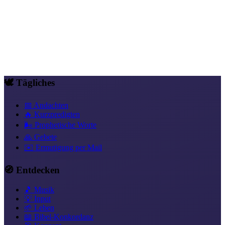
Predigten
Predigt-Material mit PDF und PPTX
Themenfinder
Stichwort eingeben, Antwort finden
🕊️ Tägliches
📅 Andachten
🔥 Kurzpredigten
🌬️ Prophetische Worte
🙏 Gebete
✉️ Ermutigung per Mail
🧭 Entdecken
🎵 Musik
💡 Input
🌱 Leben
📖 Bibel-Konkordanz