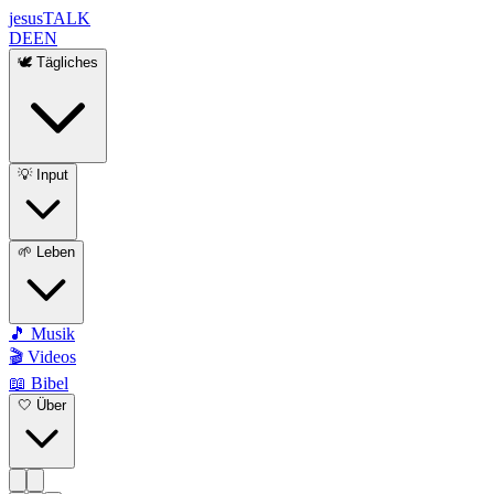
jesus
TALK
DE
EN
🕊️ Tägliches
💡 Input
🌱 Leben
🎵 Musik
🎬 Videos
📖 Bibel
🤍 Über