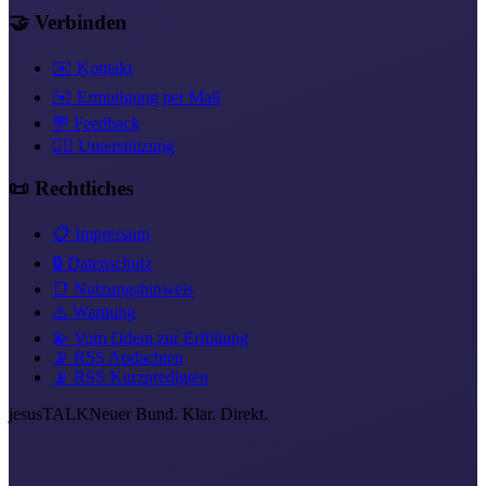
🤝 Verbinden
✉️ Kontakt
✉️ Ermutigung per Mail
💬 Feedback
❤️‍🔥 Unterstützung
📜 Rechtliches
📋 Impressum
🔒 Datenschutz
📑 Nutzungshinweis
⚠️ Warnung
💫 Vom Odem zur Erfüllung
📡 RSS Andachten
📡 RSS Kurzpredigten
jesus
TALK
Neuer Bund. Klar. Direkt.