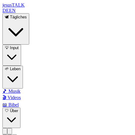
jesus
TALK
DE
EN
🕊️ Tägliches
💡 Input
🌱 Leben
🎵 Musik
🎬 Videos
📖 Bibel
🤍 Über