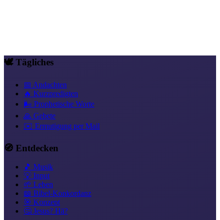
Tag
146
Neue Identität in Christus (2. Korinther 9,8)
Lesen →
Tag
145
Gnade, die trägt (Römer 11,6)
Lesen →
Tag
144
Gnade, die trägt (Offenbarung 22,17)
Lesen →
🕊️ Tägliches
📅 Andachten
🔥 Kurzpredigten
🌬️ Prophetische Worte
🙏 Gebete
✉️ Ermutigung per Mail
🧭 Entdecken
🎵 Musik
💡 Input
🌱 Leben
📖 Bibel-Konkordanz
🎯 Konzept
🤔 Jesus? Hä?