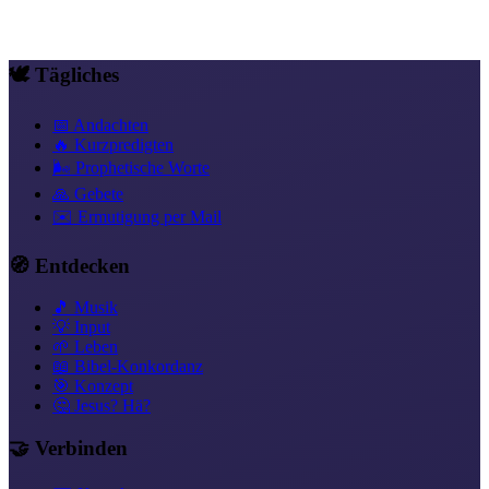
Lesen →
Tag
174
Frieden, der bleibt (Philipper 4,19)
Lesen →
🕊️ Tägliches
📅 Andachten
🔥 Kurzpredigten
🌬️ Prophetische Worte
🙏 Gebete
✉️ Ermutigung per Mail
🧭 Entdecken
🎵 Musik
💡 Input
🌱 Leben
📖 Bibel-Konkordanz
🎯 Konzept
🤔 Jesus? Hä?
🤝 Verbinden