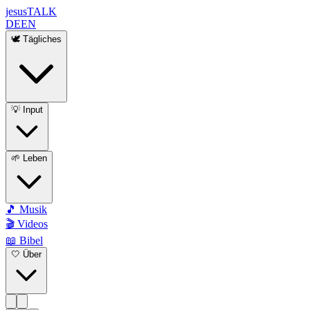
jesus
TALK
DE
EN
🕊️ Tägliches
💡 Input
🌱 Leben
🎵 Musik
🎬 Videos
📖 Bibel
🤍 Über