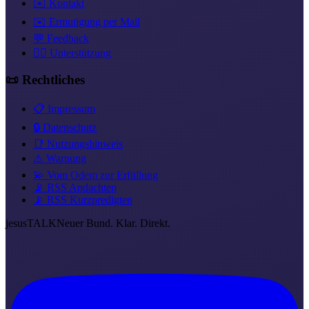
✉️ Kontakt
✉️ Ermutigung per Mail
💬 Feedback
❤️‍🔥 Unterstützung
📜 Rechtliches
📋 Impressum
🔒 Datenschutz
📑 Nutzungshinweis
⚠️ Warnung
💫 Vom Odem zur Erfüllung
📡 RSS Andachten
📡 RSS Kurzpredigten
jesus
TALK
Neuer Bund. Klar. Direkt.