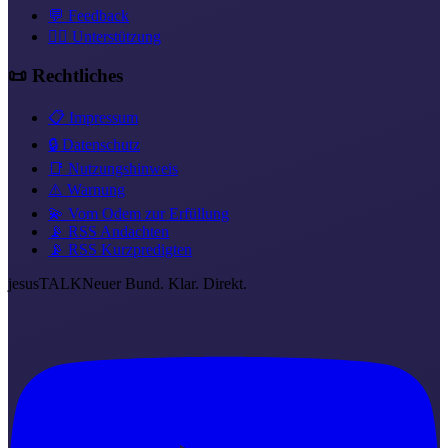
💬 Feedback
❤️‍🔥 Unterstützung
📜 Rechtliches
📋 Impressum
🔒 Datenschutz
📑 Nutzungshinweis
⚠️ Warnung
💫 Vom Odem zur Erfüllung
📡 RSS Andachten
📡 RSS Kurzpredigten
jesus
TALK
Neuer Bund. Klar. Direkt.