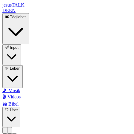
jesus
TALK
DE
EN
🕊️ Tägliches
💡 Input
🌱 Leben
🎵 Musik
🎬 Videos
📖 Bibel
🤍 Über