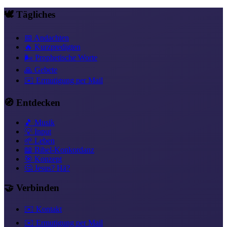
Link kopieren
🕊️ Tägliches
📅 Andachten
🔥 Kurzpredigten
🌬️ Prophetische Worte
🙏 Gebete
✉️ Ermutigung per Mail
🧭 Entdecken
🎵 Musik
💡 Input
🌱 Leben
📖 Bibel-Konkordanz
🎯 Konzept
🤔 Jesus? Hä?
🤝 Verbinden
✉️ Kontakt
✉️ Ermutigung per Mail