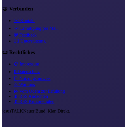
🤝 Verbinden
✉️ Kontakt
✉️ Ermutigung per Mail
💬 Feedback
❤️‍🔥 Unterstützung
📜 Rechtliches
📋 Impressum
🔒 Datenschutz
📑 Nutzungshinweis
⚠️ Warnung
💫 Vom Odem zur Erfüllung
📡 RSS Andachten
📡 RSS Kurzpredigten
jesus
TALK
Neuer Bund. Klar. Direkt.