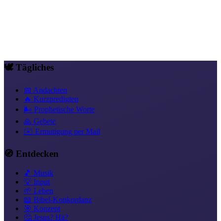
Wer dieses Album als Praxis nimmt, also die Track-Titel als
persönliche Bekenntnisse ausspricht, nicht nur hört, verändert seine
geistliche Tonart. Aus Bittendem wird Bekennender. Aus
Wartendem wird Empfangender.
Aussprechen ist im Neuen Bund
kein Zauber. Es ist Übereinstimmung mit Gott.
Dieses Album ist
Übung darin.
🕊️ Tägliches
📅 Andachten
🔥 Kurzpredigten
🌬️ Prophetische Worte
🙏 Gebete
✉️ Ermutigung per Mail
🧭 Entdecken
🎵 Musik
💡 Input
🌱 Leben
📖 Bibel-Konkordanz
🎯 Konzept
🤔 Jesus? Hä?