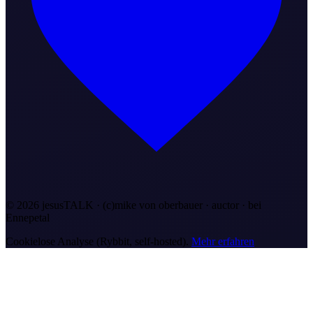
©
2026
jesusTALK · (c)mike von oberbauer · auctor ·
bei
Ennepetal
Cookielose Analyse (Rybbit, self-hosted).
Mehr erfahren