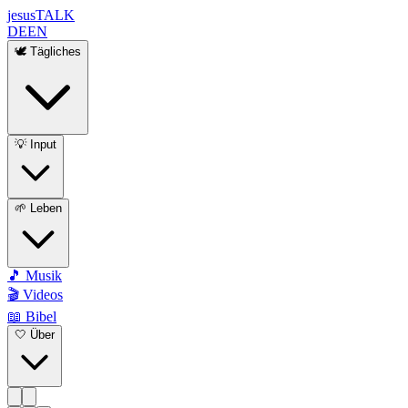
jesus
TALK
DE
EN
🕊️ Tägliches
💡 Input
🌱 Leben
🎵 Musik
🎬 Videos
📖 Bibel
🤍 Über