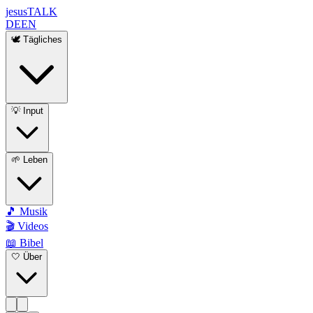
jesus
TALK
DE
EN
🕊️ Tägliches
💡 Input
🌱 Leben
🎵 Musik
🎬 Videos
📖 Bibel
🤍 Über