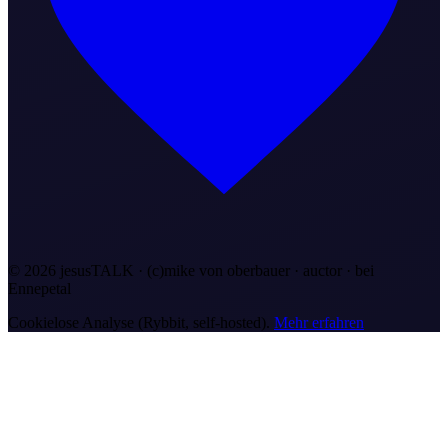
©
2026
jesusTALK · (c)mike von oberbauer · auctor ·
bei
Ennepetal
Cookielose Analyse (Rybbit, self-hosted).
Mehr erfahren