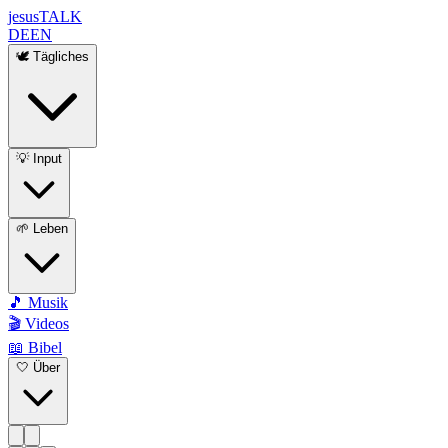
jesus
TALK
DE
EN
🕊️ Tägliches
💡 Input
🌱 Leben
🎵 Musik
🎬 Videos
📖 Bibel
🤍 Über