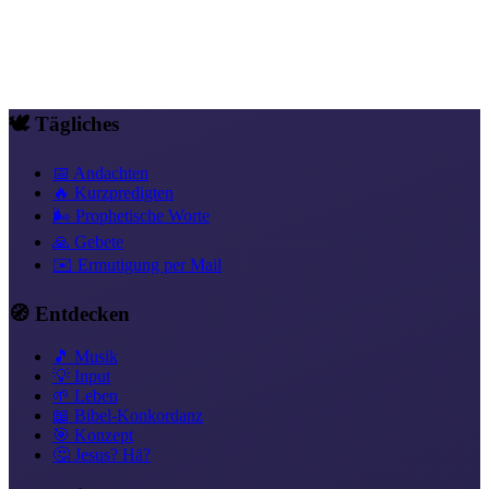
Stille, nicht Dominanz. Das ist Worship in seiner ehrlichsten Form.
Natur & Schöpfung
Weihnachten, Christus ist geboren
Lobpreis &
Anbetung
Ruhe & Seelenruhe
🕊️ Tägliches
📅 Andachten
🔥 Kurzpredigten
🌬️ Prophetische Worte
🙏 Gebete
✉️ Ermutigung per Mail
🧭 Entdecken
🎵 Musik
💡 Input
🌱 Leben
📖 Bibel-Konkordanz
🎯 Konzept
🤔 Jesus? Hä?