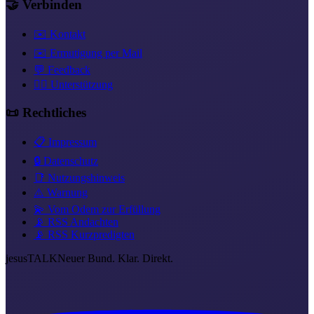
🤝 Verbinden
✉️ Kontakt
✉️ Ermutigung per Mail
💬 Feedback
❤️‍🔥 Unterstützung
📜 Rechtliches
📋 Impressum
🔒 Datenschutz
📑 Nutzungshinweis
⚠️ Warnung
💫 Vom Odem zur Erfüllung
📡 RSS Andachten
📡 RSS Kurzpredigten
jesus
TALK
Neuer Bund. Klar. Direkt.