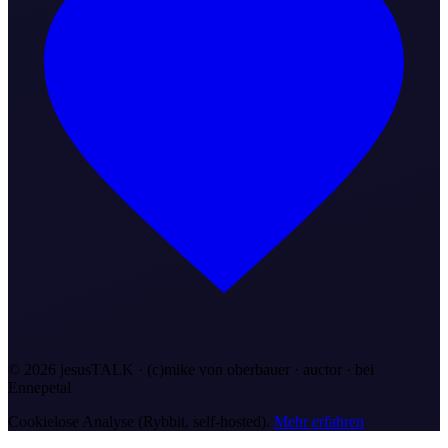
©
2026
jesusTALK · (c)mike von oberbauer · auctor ·
bei
Ennepetal
Cookielose Analyse (Rybbit, self-hosted).
Mehr erfahren