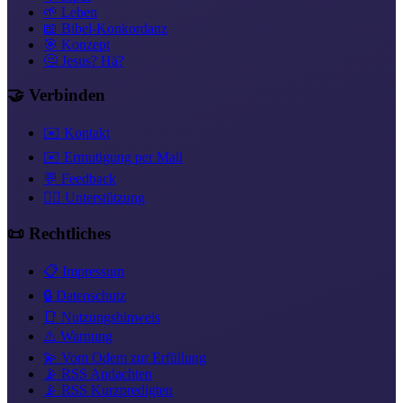
🌱 Leben
📖 Bibel-Konkordanz
🎯 Konzept
🤔 Jesus? Hä?
🤝 Verbinden
✉️ Kontakt
✉️ Ermutigung per Mail
💬 Feedback
❤️‍🔥 Unterstützung
📜 Rechtliches
📋 Impressum
🔒 Datenschutz
📑 Nutzungshinweis
⚠️ Warnung
💫 Vom Odem zur Erfüllung
📡 RSS Andachten
📡 RSS Kurzpredigten