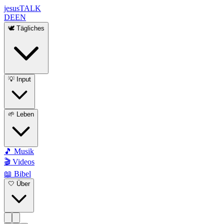
jesus
TALK
DE
EN
🕊️ Tägliches
💡 Input
🌱 Leben
🎵 Musik
🎬 Videos
📖 Bibel
🤍 Über