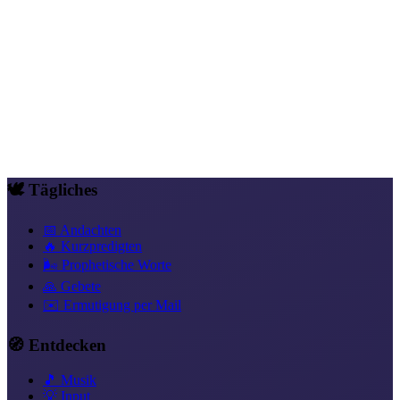
ganze juristische Konstrukt, das auf der Vertrauenskrise von Gen 3
aufbaut, ist im Reich Gottes nicht länger gültig. Söhne im Neuen
Bund leben nicht mehr im Casus, sie leben im wiederhergestellten
Vertrauen.
Vorkreuz / Nachkreuz
Alter und Neuer Bund
Christus, wer er
wirklich ist
Gesetz vs. Gnade
Religion vs. Beziehung
Freiheit in
Christus
Was wurde verdreht
Versöhnung, alles von Gott
Gemeinde
vs. Institution
Was Paulus wirklich sagt
🕊️ Tägliches
📅 Andachten
🔥 Kurzpredigten
🌬️ Prophetische Worte
🙏 Gebete
✉️ Ermutigung per Mail
🧭 Entdecken
🎵 Musik
💡 Input