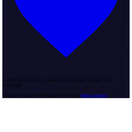
©
2026
jesusTALK · (c)mike von oberbauer · auctor ·
bei
Ennepetal
Cookielose Analyse (Rybbit, self-hosted).
Mehr erfahren