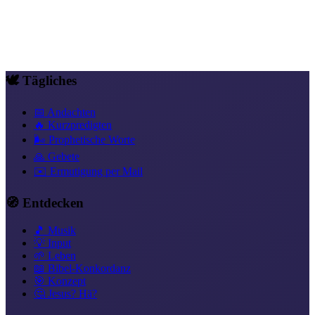
Feuer flammt wieder auf, weil es da ist, immer.
Transformation & innere Reise
Gnade als Fundament
Dank &
Freude
Neue Identität in Christus
Leben aus dem Geist
🕊️ Tägliches
📅 Andachten
🔥 Kurzpredigten
🌬️ Prophetische Worte
🙏 Gebete
✉️ Ermutigung per Mail
🧭 Entdecken
🎵 Musik
💡 Input
🌱 Leben
📖 Bibel-Konkordanz
🎯 Konzept
🤔 Jesus? Hä?