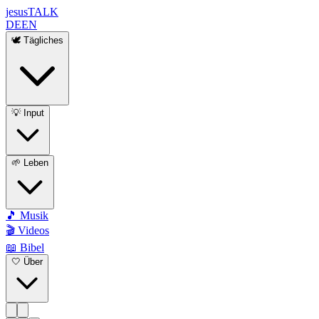
jesus
TALK
DE
EN
🕊️ Tägliches
💡 Input
🌱 Leben
🎵 Musik
🎬 Videos
📖 Bibel
🤍 Über