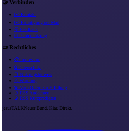
🤝 Verbinden
✉️ Kontakt
✉️ Ermutigung per Mail
💬 Feedback
❤️‍🔥 Unterstützung
📜 Rechtliches
📋 Impressum
🔒 Datenschutz
📑 Nutzungshinweis
⚠️ Warnung
💫 Vom Odem zur Erfüllung
📡 RSS Andachten
📡 RSS Kurzpredigten
jesus
TALK
Neuer Bund. Klar. Direkt.