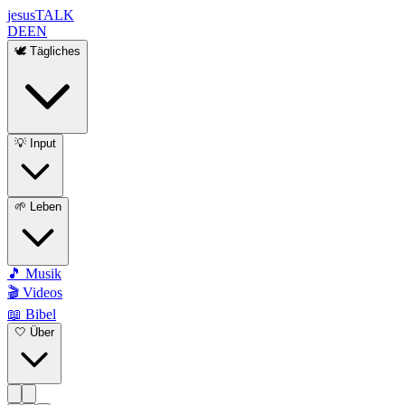
jesus
TALK
DE
EN
🕊️ Tägliches
💡 Input
🌱 Leben
🎵 Musik
🎬 Videos
📖 Bibel
🤍 Über