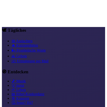
Gnade als Fundament
Vertrauen, das handelt
Mehr als
Überwinder
Freiheit in Christus
Heilung & Ganzheit
Liebe statt
Angst
Komm, die Einladung
Leben aus dem Geist
Was ist der Neue
Bund
🕊️ Tägliches
📅 Andachten
🔥 Kurzpredigten
🌬️ Prophetische Worte
🙏 Gebete
✉️ Ermutigung per Mail
🧭 Entdecken
🎵 Musik
💡 Input
🌱 Leben
📖 Bibel-Konkordanz
🎯 Konzept
🤔 Jesus? Hä?