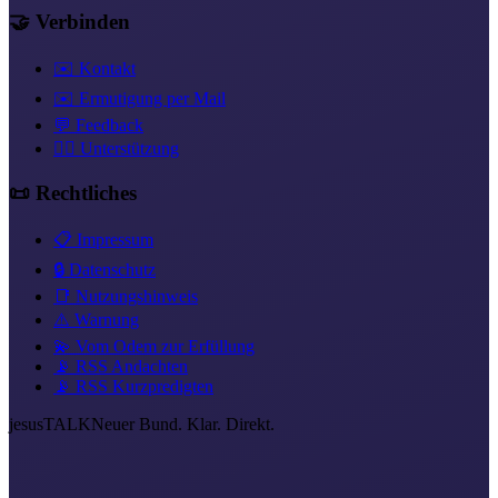
🤝 Verbinden
✉️ Kontakt
✉️ Ermutigung per Mail
💬 Feedback
❤️‍🔥 Unterstützung
📜 Rechtliches
📋 Impressum
🔒 Datenschutz
📑 Nutzungshinweis
⚠️ Warnung
💫 Vom Odem zur Erfüllung
📡 RSS Andachten
📡 RSS Kurzpredigten
jesus
TALK
Neuer Bund. Klar. Direkt.