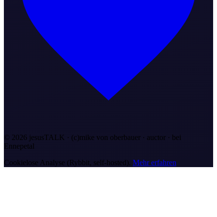
©
2026
jesusTALK · (c)mike von oberbauer · auctor ·
bei
Ennepetal
Cookielose Analyse (Rybbit, self-hosted).
Mehr erfahren