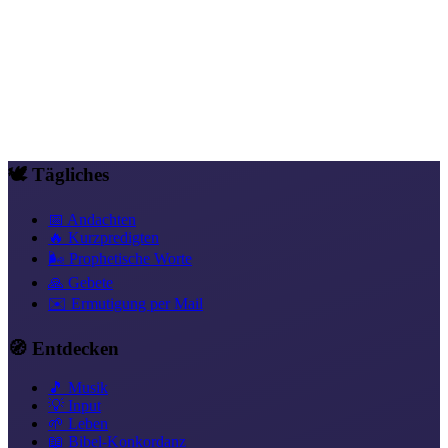
singt es so, weil es so einfach ist. Religion macht es kompliziert.
Gott hat es einfach gehalten.
Heilung & Ganzheit
Abendmahl
Zungengebet & Sprachen
Autorität
in Christus
Was ist der Neue Bund
Leben aus dem Geist
Inneres Kind
& Trauma
Vergebung & Scham
Krankheit & Schmerz
Geistliche
Reife
🕊️ Tägliches
📅 Andachten
🔥 Kurzpredigten
🌬️ Prophetische Worte
🙏 Gebete
✉️ Ermutigung per Mail
🧭 Entdecken
🎵 Musik
💡 Input
🌱 Leben
📖 Bibel-Konkordanz