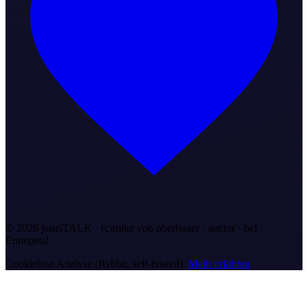
©
2026
jesusTALK · (c)mike von oberbauer · auctor ·
bei
Ennepetal
Cookielose Analyse (Rybbit, self-hosted).
Mehr erfahren