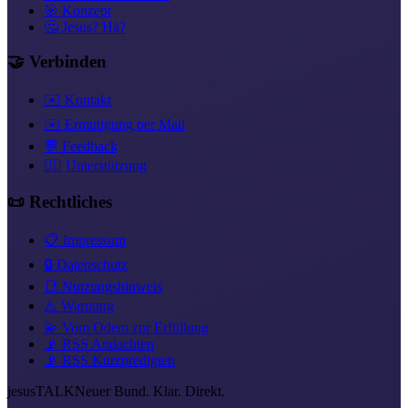
🎯 Konzept
🤔 Jesus? Hä?
🤝 Verbinden
✉️ Kontakt
✉️ Ermutigung per Mail
💬 Feedback
❤️‍🔥 Unterstützung
📜 Rechtliches
📋 Impressum
🔒 Datenschutz
📑 Nutzungshinweis
⚠️ Warnung
💫 Vom Odem zur Erfüllung
📡 RSS Andachten
📡 RSS Kurzpredigten
jesus
TALK
Neuer Bund. Klar. Direkt.