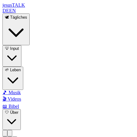
jesus
TALK
DE
EN
🕊️ Tägliches
💡 Input
🌱 Leben
🎵 Musik
🎬 Videos
📖 Bibel
🤍 Über