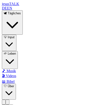
jesus
TALK
DE
EN
🕊️ Tägliches
💡 Input
🌱 Leben
🎵 Musik
🎬 Videos
📖 Bibel
🤍 Über