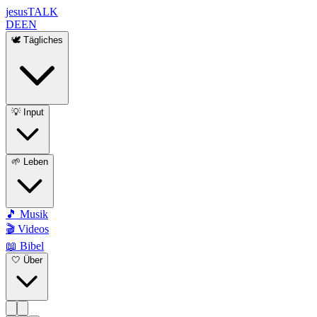
jesus
TALK
DE
EN
🕊️ Tägliches
💡 Input
🌱 Leben
🎵 Musik
🎬 Videos
📖 Bibel
🤍 Über