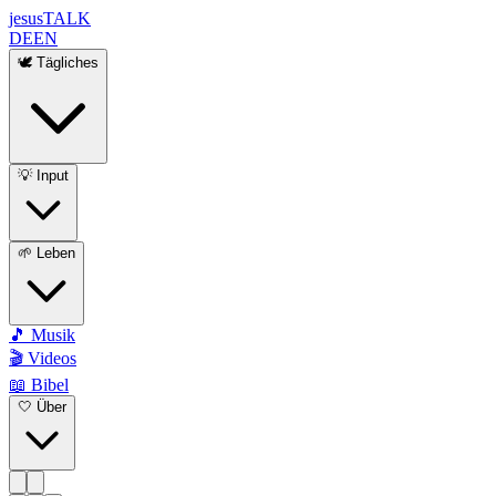
jesus
TALK
DE
EN
🕊️ Tägliches
💡 Input
🌱 Leben
🎵 Musik
🎬 Videos
📖 Bibel
🤍 Über