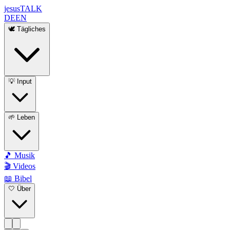
jesus
TALK
DE
EN
🕊️ Tägliches
💡 Input
🌱 Leben
🎵 Musik
🎬 Videos
📖 Bibel
🤍 Über