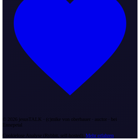
©
2026
jesusTALK · (c)mike von oberbauer · auctor ·
bei
Ennepetal
Cookielose Analyse (Rybbit, self-hosted).
Mehr erfahren