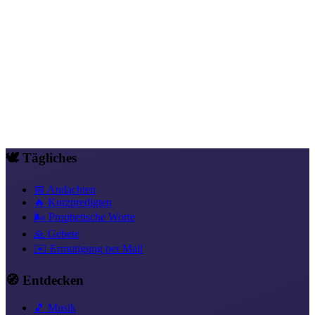
Now made real Christ in me No striving No proving Just becoming
in the light You draw me in And I learn to be Instead of strive Your
heart my home Your breath my peace Your life my truth As you are
You lead me In your life I learn to live In your light My soul finds
peace Loved and renewed Held forever Christ in me And I in you
Neue Identität in Christus
Leben aus dem Geist
Christus, wer er
wirklich ist
Transformation & innere Reise
🕊️ Tägliches
📅 Andachten
🔥 Kurzpredigten
🌬️ Prophetische Worte
🙏 Gebete
✉️ Ermutigung per Mail
🧭 Entdecken
🎵 Musik