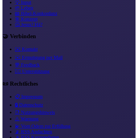
💡 Input
🌱 Leben
📖 Bibel-Konkordanz
🎯 Konzept
🤔 Jesus? Hä?
🤝 Verbinden
✉️ Kontakt
✉️ Ermutigung per Mail
💬 Feedback
❤️‍🔥 Unterstützung
📜 Rechtliches
📋 Impressum
🔒 Datenschutz
📑 Nutzungshinweis
⚠️ Warnung
💫 Vom Odem zur Erfüllung
📡 RSS Andachten
📡 RSS Kurzpredigten