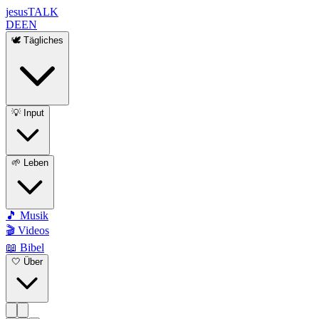
jesus
TALK
DE
EN
🕊️ Tägliches
💡 Input
🌱 Leben
🎵 Musik
🎬 Videos
📖 Bibel
🤍 Über