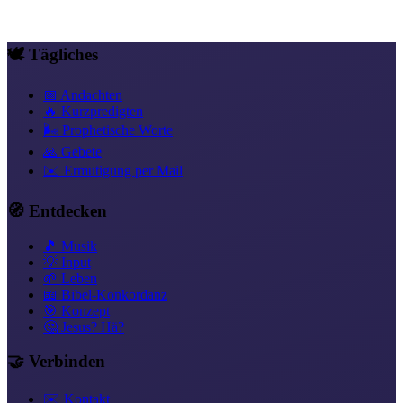
Lobpreis & Anbetung
Dank & Freude
Was ist der Neue Bund
Leben
aus dem Geist
Sohnschaft statt Christentum
Gesegnet & versorgt
🕊️ Tägliches
📅 Andachten
🔥 Kurzpredigten
🌬️ Prophetische Worte
🙏 Gebete
✉️ Ermutigung per Mail
🧭 Entdecken
🎵 Musik
💡 Input
🌱 Leben
📖 Bibel-Konkordanz
🎯 Konzept
🤔 Jesus? Hä?
🤝 Verbinden
✉️ Kontakt