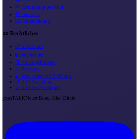
✉️ Ermutigung per Mail
💬 Feedback
❤️‍🔥 Unterstützung
📜 Rechtliches
📋 Impressum
🔒 Datenschutz
📑 Nutzungshinweis
⚠️ Warnung
💫 Vom Odem zur Erfüllung
📡 RSS Andachten
📡 RSS Kurzpredigten
jesus
TALK
Neuer Bund. Klar. Direkt.