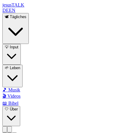
jesus
TALK
DE
EN
🕊️ Tägliches
💡 Input
🌱 Leben
🎵 Musik
🎬 Videos
📖 Bibel
🤍 Über