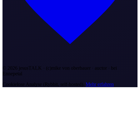
©
2026
jesusTALK · (c)mike von oberbauer · auctor ·
bei
Ennepetal
Cookielose Analyse (Rybbit, self-hosted).
Mehr erfahren