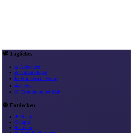
Du bist für mehr geschaffen. Mike's Track ist die Hymne dieser
Erkenntnis.
Mehr als hier
, und das Mehr ist nicht weit weg, sondern
bereits Realität, in der du teilhast.
Mehr als Überwinder
Vertrauen, das handelt
Freiheit in Christus
Neue
Identität in Christus
Ruhe & Seelenruhe
Liebe statt Angst
Gesegnet &
versorgt
🕊️ Tägliches
📅 Andachten
🔥 Kurzpredigten
🌬️ Prophetische Worte
🙏 Gebete
✉️ Ermutigung per Mail
🧭 Entdecken
🎵 Musik
💡 Input
🌱 Leben
📖 Bibel-Konkordanz