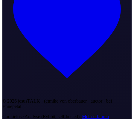
©
2026
jesusTALK · (c)mike von oberbauer · auctor ·
bei
Ennepetal
Cookielose Analyse (Rybbit, self-hosted).
Mehr erfahren