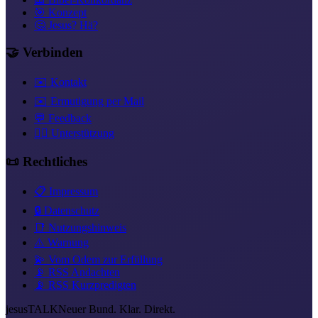
🎯 Konzept
🤔 Jesus? Hä?
🤝 Verbinden
✉️ Kontakt
✉️ Ermutigung per Mail
💬 Feedback
❤️‍🔥 Unterstützung
📜 Rechtliches
📋 Impressum
🔒 Datenschutz
📑 Nutzungshinweis
⚠️ Warnung
💫 Vom Odem zur Erfüllung
📡 RSS Andachten
📡 RSS Kurzpredigten
jesus
TALK
Neuer Bund. Klar. Direkt.