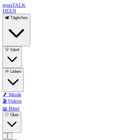
jesus
TALK
DE
EN
🕊️ Tägliches
💡 Input
🌱 Leben
🎵 Musik
🎬 Videos
📖 Bibel
🤍 Über