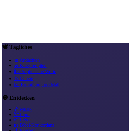
hindurch trägt Wir gehen vorwärts nicht zurück Getragen von dem
was du bist Neustart Du lebst in uns Alles ist neu Weil du lebst
Transformation & innere Reise
Gnade als Fundament
Was ist der
Neue Bund
Versöhnung, alles von Gott
Freiheit in Christus
🕊️ Tägliches
📅 Andachten
🔥 Kurzpredigten
🌬️ Prophetische Worte
🙏 Gebete
✉️ Ermutigung per Mail
🧭 Entdecken
🎵 Musik
💡 Input
🌱 Leben
📖 Bibel-Konkordanz
🎯 Konzept