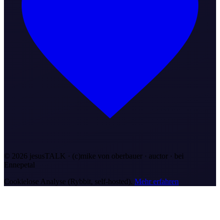
©
2026
jesusTALK · (c)mike von oberbauer · auctor ·
bei
Ennepetal
Cookielose Analyse (Rybbit, self-hosted).
Mehr erfahren