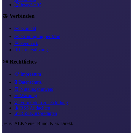
🤔 Jesus? Hä?
🤝 Verbinden
✉️ Kontakt
✉️ Ermutigung per Mail
💬 Feedback
❤️‍🔥 Unterstützung
📜 Rechtliches
📋 Impressum
🔒 Datenschutz
📑 Nutzungshinweis
⚠️ Warnung
💫 Vom Odem zur Erfüllung
📡 RSS Andachten
📡 RSS Kurzpredigten
jesus
TALK
Neuer Bund. Klar. Direkt.