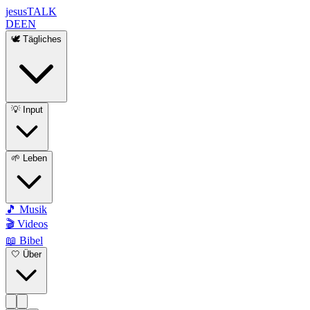
jesus
TALK
DE
EN
🕊️ Tägliches
💡 Input
🌱 Leben
🎵 Musik
🎬 Videos
📖 Bibel
🤍 Über