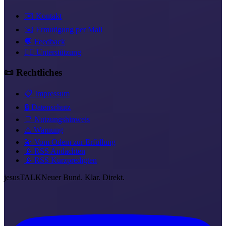
✉️ Kontakt
✉️ Ermutigung per Mail
💬 Feedback
❤️‍🔥 Unterstützung
📜 Rechtliches
📋 Impressum
🔒 Datenschutz
📑 Nutzungshinweis
⚠️ Warnung
💫 Vom Odem zur Erfüllung
📡 RSS Andachten
📡 RSS Kurzpredigten
jesus
TALK
Neuer Bund. Klar. Direkt.