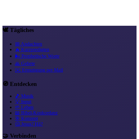
Mehr als Überwinder
Vertrauen, das handelt
Freiheit in Christus
Neue
Identität in Christus
Ruhe & Seelenruhe
Liebe statt Angst
Gesegnet &
versorgt
🕊️ Tägliches
📅 Andachten
🔥 Kurzpredigten
🌬️ Prophetische Worte
🙏 Gebete
✉️ Ermutigung per Mail
🧭 Entdecken
🎵 Musik
💡 Input
🌱 Leben
📖 Bibel-Konkordanz
🎯 Konzept
🤔 Jesus? Hä?
🤝 Verbinden