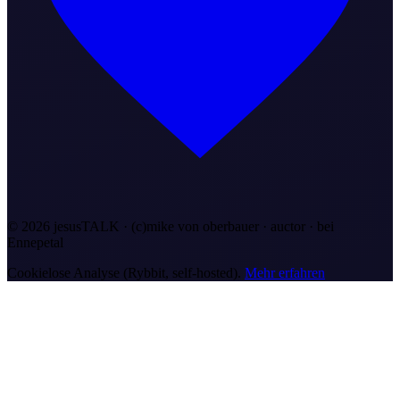
©
2026
jesusTALK · (c)mike von oberbauer · auctor ·
bei
Ennepetal
Cookielose Analyse (Rybbit, self-hosted).
Mehr erfahren