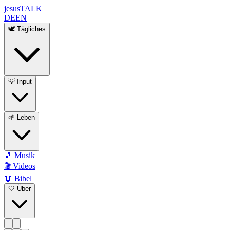
jesus
TALK
DE
EN
🕊️ Tägliches
💡 Input
🌱 Leben
🎵 Musik
🎬 Videos
📖 Bibel
🤍 Über