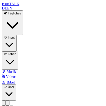
jesus
TALK
DE
EN
🕊️ Tägliches
💡 Input
🌱 Leben
🎵 Musik
🎬 Videos
📖 Bibel
🤍 Über