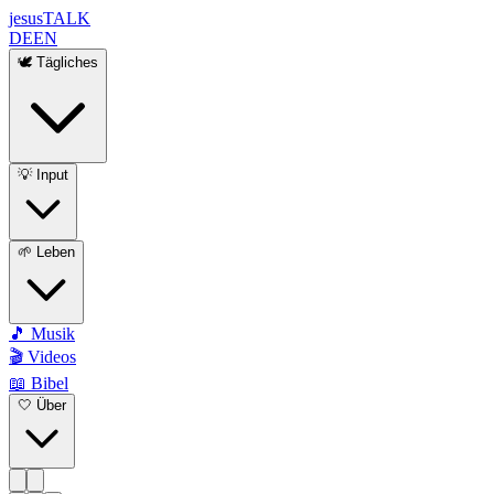
jesus
TALK
DE
EN
🕊️ Tägliches
💡 Input
🌱 Leben
🎵 Musik
🎬 Videos
📖 Bibel
🤍 Über