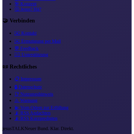
🎯 Konzept
🤔 Jesus? Hä?
🤝 Verbinden
✉️ Kontakt
✉️ Ermutigung per Mail
💬 Feedback
❤️‍🔥 Unterstützung
📜 Rechtliches
📋 Impressum
🔒 Datenschutz
📑 Nutzungshinweis
⚠️ Warnung
💫 Vom Odem zur Erfüllung
📡 RSS Andachten
📡 RSS Kurzpredigten
jesus
TALK
Neuer Bund. Klar. Direkt.