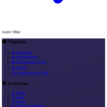
Autor
:
Mike
🕊️ Tägliches
📅 Andachten
🔥 Kurzpredigten
🌬️ Prophetische Worte
🙏 Gebete
✉️ Ermutigung per Mail
🧭 Entdecken
🎵 Musik
💡 Input
🌱 Leben
📖 Bibel-Konkordanz