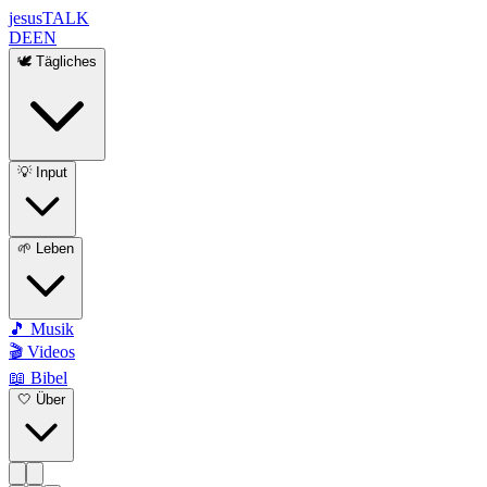
jesus
TALK
DE
EN
🕊️ Tägliches
💡 Input
🌱 Leben
🎵 Musik
🎬 Videos
📖 Bibel
🤍 Über