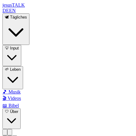
jesus
TALK
DE
EN
🕊️ Tägliches
💡 Input
🌱 Leben
🎵 Musik
🎬 Videos
📖 Bibel
🤍 Über