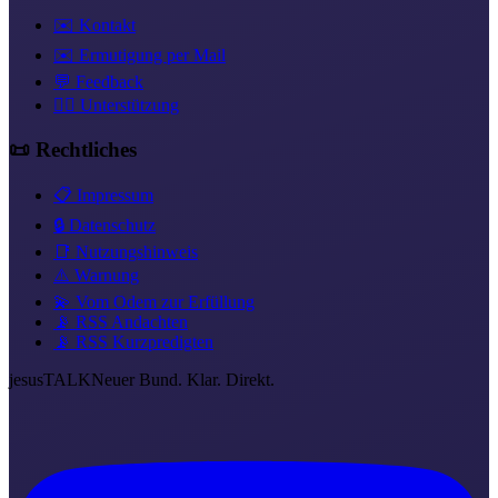
✉️ Kontakt
✉️ Ermutigung per Mail
💬 Feedback
❤️‍🔥 Unterstützung
📜 Rechtliches
📋 Impressum
🔒 Datenschutz
📑 Nutzungshinweis
⚠️ Warnung
💫 Vom Odem zur Erfüllung
📡 RSS Andachten
📡 RSS Kurzpredigten
jesus
TALK
Neuer Bund. Klar. Direkt.