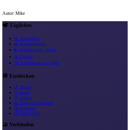
Autor
:
Mike
🕊️ Tägliches
📅 Andachten
🔥 Kurzpredigten
🌬️ Prophetische Worte
🙏 Gebete
✉️ Ermutigung per Mail
🧭 Entdecken
🎵 Musik
💡 Input
🌱 Leben
📖 Bibel-Konkordanz
🎯 Konzept
🤔 Jesus? Hä?
🤝 Verbinden