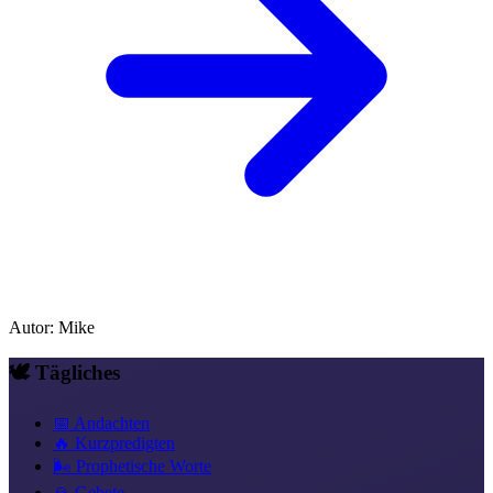
Autor
:
Mike
🕊️ Tägliches
📅 Andachten
🔥 Kurzpredigten
🌬️ Prophetische Worte
🙏 Gebete