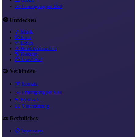
✉️ Ermutigung per Mail
🧭 Entdecken
🎵 Musik
💡 Input
🌱 Leben
📖 Bibel-Konkordanz
🎯 Konzept
🤔 Jesus? Hä?
🤝 Verbinden
✉️ Kontakt
✉️ Ermutigung per Mail
💬 Feedback
❤️‍🔥 Unterstützung
📜 Rechtliches
📋 Impressum