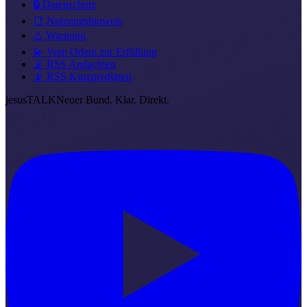
🔒 Datenschutz
📑 Nutzungshinweis
⚠️ Warnung
💫 Vom Odem zur Erfüllung
📡 RSS Andachten
📡 RSS Kurzpredigten
jesus
TALK
Neuer Bund. Klar. Direkt.