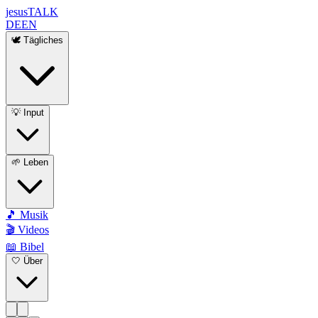
jesus
TALK
DE
EN
🕊️ Tägliches
💡 Input
🌱 Leben
🎵 Musik
🎬 Videos
📖 Bibel
🤍 Über