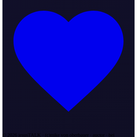
©
2026
jesusTALK · (c)mike von oberbauer · auctor ·
bei