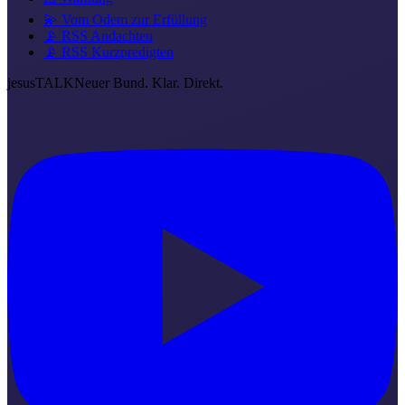
💫 Vom Odem zur Erfüllung
📡 RSS Andachten
📡 RSS Kurzpredigten
jesus
TALK
Neuer Bund. Klar. Direkt.