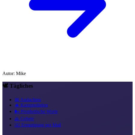
Autor
:
Mike
🕊️ Tägliches
📅 Andachten
🔥 Kurzpredigten
🌬️ Prophetische Worte
🙏 Gebete
✉️ Ermutigung per Mail