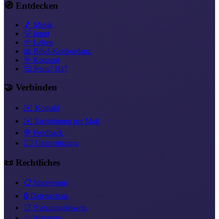
🧭 Entdecken
🎵 Musik
💡 Input
🌱 Leben
📖 Bibel-Konkordanz
🎯 Konzept
🤔 Jesus? Hä?
🤝 Verbinden
✉️ Kontakt
✉️ Ermutigung per Mail
💬 Feedback
❤️‍🔥 Unterstützung
📜 Rechtliches
📋 Impressum
🔒 Datenschutz
📑 Nutzungshinweis
⚠️ Warnung