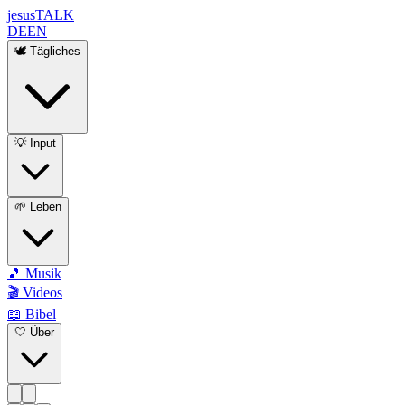
jesus
TALK
DE
EN
🕊️ Tägliches
💡 Input
🌱 Leben
🎵 Musik
🎬 Videos
📖 Bibel
🤍 Über