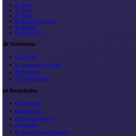
🎵 Musik
💡 Input
🌱 Leben
📖 Bibel-Konkordanz
🎯 Konzept
🤔 Jesus? Hä?
🤝 Verbinden
✉️ Kontakt
✉️ Ermutigung per Mail
💬 Feedback
❤️‍🔥 Unterstützung
📜 Rechtliches
📋 Impressum
🔒 Datenschutz
📑 Nutzungshinweis
⚠️ Warnung
💫 Vom Odem zur Erfüllung