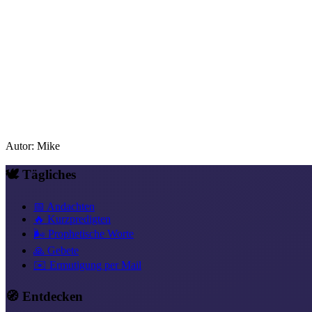
Autor
:
Mike
🕊️ Tägliches
📅 Andachten
🔥 Kurzpredigten
🌬️ Prophetische Worte
🙏 Gebete
✉️ Ermutigung per Mail
🧭 Entdecken