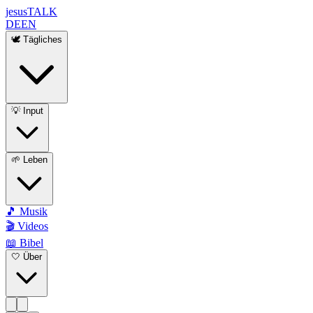
jesus
TALK
DE
EN
🕊️ Tägliches
💡 Input
🌱 Leben
🎵 Musik
🎬 Videos
📖 Bibel
🤍 Über