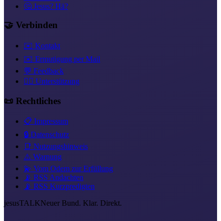
🤔 Jesus? Hä?
🤝 Verbinden
✉️ Kontakt
✉️ Ermutigung per Mail
💬 Feedback
❤️‍🔥 Unterstützung
📜 Rechtliches
📋 Impressum
🔒 Datenschutz
📑 Nutzungshinweis
⚠️ Warnung
💫 Vom Odem zur Erfüllung
📡 RSS Andachten
📡 RSS Kurzpredigten
jesus
TALK
Neuer Bund. Klar. Direkt.