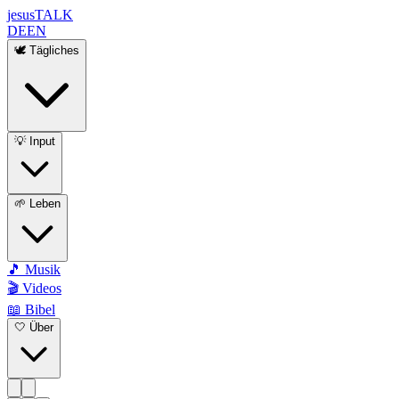
jesus
TALK
DE
EN
🕊️ Tägliches
💡 Input
🌱 Leben
🎵 Musik
🎬 Videos
📖 Bibel
🤍 Über