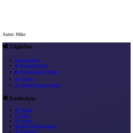
Autor
:
Mike
🕊️ Tägliches
📅 Andachten
🔥 Kurzpredigten
🌬️ Prophetische Worte
🙏 Gebete
✉️ Ermutigung per Mail
🧭 Entdecken
🎵 Musik
💡 Input
🌱 Leben
📖 Bibel-Konkordanz
🎯 Konzept