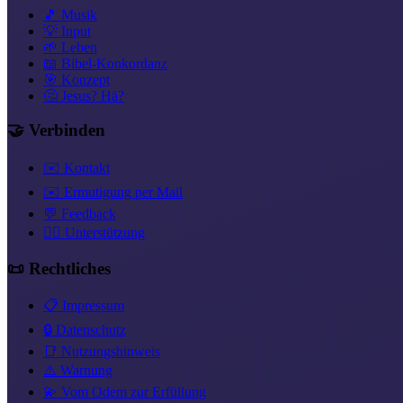
🎵 Musik
💡 Input
🌱 Leben
📖 Bibel-Konkordanz
🎯 Konzept
🤔 Jesus? Hä?
🤝 Verbinden
✉️ Kontakt
✉️ Ermutigung per Mail
💬 Feedback
❤️‍🔥 Unterstützung
📜 Rechtliches
📋 Impressum
🔒 Datenschutz
📑 Nutzungshinweis
⚠️ Warnung
💫 Vom Odem zur Erfüllung