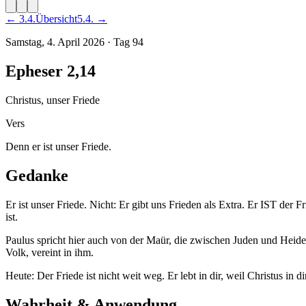
←
3
.
4
.
Übersicht
5
.
4
. →
Samstag, 4. April 2026
·
Tag
94
Epheser 2,14
Christus, unser Friede
Vers
Denn er ist unser Friede.
Gedanke
Er ist unser Friede. Nicht: Er gibt uns Frieden als Extra. Er IST der Fr
ist.
Paulus spricht hier auch von der Maür, die zwischen Juden und Heiden
Volk, vereint in ihm.
Heute: Der Friede ist nicht weit weg. Er lebt in dir, weil Christus in dir
Wahrheit & Anwendung