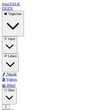
jesus
TALK
DE
EN
🕊️ Tägliches
💡 Input
🌱 Leben
🎵 Musik
🎬 Videos
📖 Bibel
🤍 Über