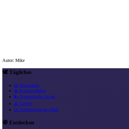
Autor
:
Mike
🕊️ Tägliches
📅 Andachten
🔥 Kurzpredigten
🌬️ Prophetische Worte
🙏 Gebete
✉️ Ermutigung per Mail
🧭 Entdecken