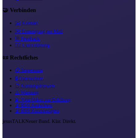
🤝 Verbinden
✉️ Kontakt
✉️ Ermutigung per Mail
💬 Feedback
❤️‍🔥 Unterstützung
📜 Rechtliches
📋 Impressum
🔒 Datenschutz
📑 Nutzungshinweis
⚠️ Warnung
💫 Vom Odem zur Erfüllung
📡 RSS Andachten
📡 RSS Kurzpredigten
jesus
TALK
Neuer Bund. Klar. Direkt.