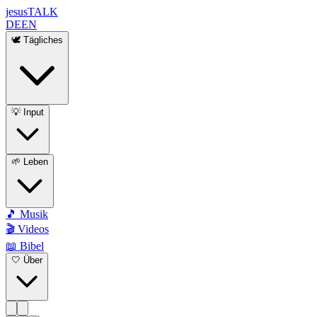
jesus
TALK
DE
EN
🕊️ Tägliches
💡 Input
🌱 Leben
🎵 Musik
🎬 Videos
📖 Bibel
🤍 Über