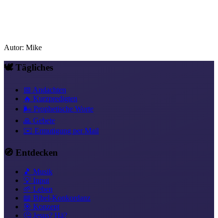
Autor
:
Mike
🕊️ Tägliches
📅 Andachten
🔥 Kurzpredigten
🌬️ Prophetische Worte
🙏 Gebete
✉️ Ermutigung per Mail
🧭 Entdecken
🎵 Musik
💡 Input
🌱 Leben
📖 Bibel-Konkordanz
🎯 Konzept
🤔 Jesus? Hä?