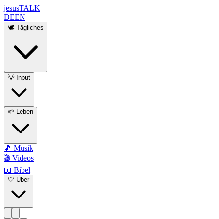
jesus
TALK
DE
EN
🕊️ Tägliches
💡 Input
🌱 Leben
🎵 Musik
🎬 Videos
📖 Bibel
🤍 Über