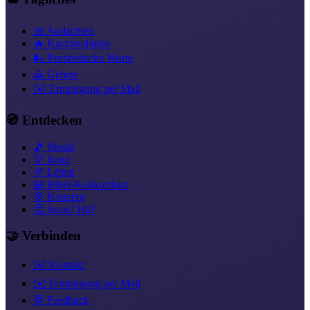
📅 Andachten
🔥 Kurzpredigten
🌬️ Prophetische Worte
🙏 Gebete
✉️ Ermutigung per Mail
🧭 Entdecken
🎵 Musik
💡 Input
🌱 Leben
📖 Bibel-Konkordanz
🎯 Konzept
🤔 Jesus? Hä?
🤝 Verbinden
✉️ Kontakt
✉️ Ermutigung per Mail
💬 Feedback