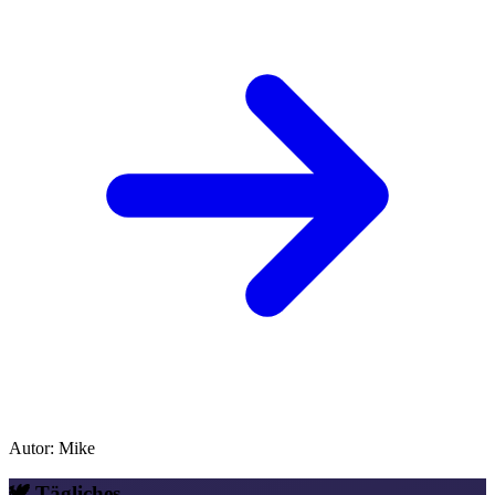
Autor
:
Mike
🕊️ Tägliches