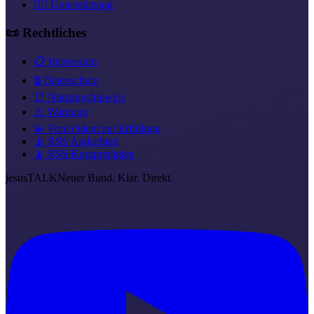
❤️‍🔥 Unterstützung
📜 Rechtliches
📋 Impressum
🔒 Datenschutz
📑 Nutzungshinweis
⚠️ Warnung
💫 Vom Odem zur Erfüllung
📡 RSS Andachten
📡 RSS Kurzpredigten
jesus
TALK
Neuer Bund. Klar. Direkt.