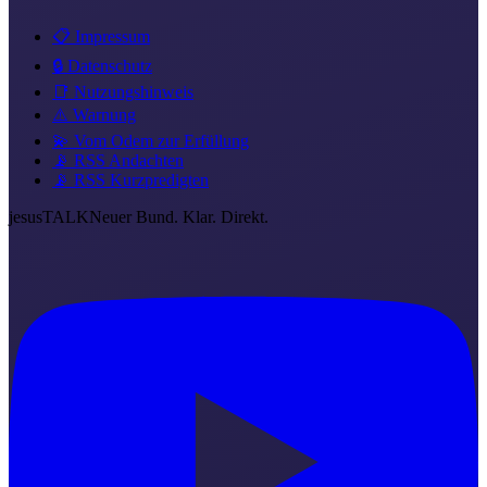
📋 Impressum
🔒 Datenschutz
📑 Nutzungshinweis
⚠️ Warnung
💫 Vom Odem zur Erfüllung
📡 RSS Andachten
📡 RSS Kurzpredigten
jesus
TALK
Neuer Bund. Klar. Direkt.