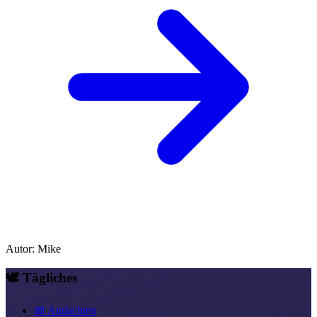
Autor
:
Mike
🕊️ Tägliches
📅 Andachten