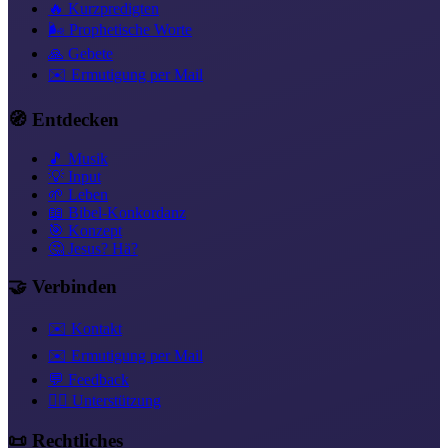
🔥 Kurzpredigten
🌬️ Prophetische Worte
🙏 Gebete
✉️ Ermutigung per Mail
🧭 Entdecken
🎵 Musik
💡 Input
🌱 Leben
📖 Bibel-Konkordanz
🎯 Konzept
🤔 Jesus? Hä?
🤝 Verbinden
✉️ Kontakt
✉️ Ermutigung per Mail
💬 Feedback
❤️‍🔥 Unterstützung
📜 Rechtliches