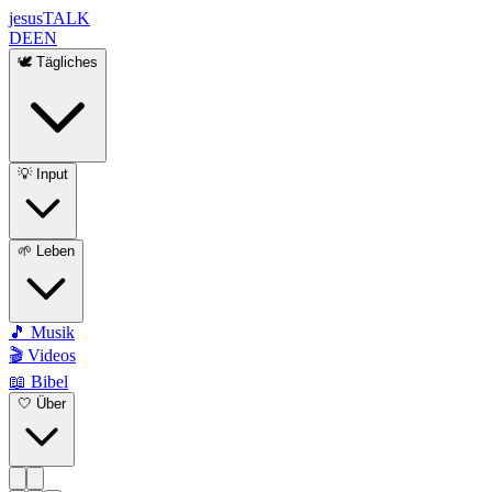
jesus
TALK
DE
EN
🕊️ Tägliches
💡 Input
🌱 Leben
🎵 Musik
🎬 Videos
📖 Bibel
🤍 Über