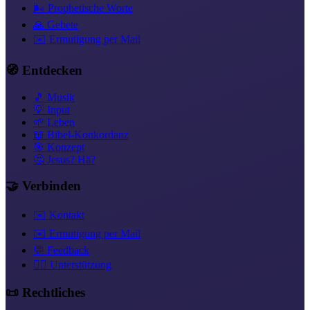
🌬️ Prophetische Worte
🙏 Gebete
✉️ Ermutigung per Mail
🧭 Entdecken
🎵 Musik
💡 Input
🌱 Leben
📖 Bibel-Konkordanz
🎯 Konzept
🤔 Jesus? Hä?
🤝 Verbinden
✉️ Kontakt
✉️ Ermutigung per Mail
💬 Feedback
❤️‍🔥 Unterstützung
📜 Rechtliches