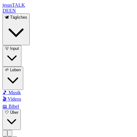
jesus
TALK
DE
EN
🕊️ Tägliches
💡 Input
🌱 Leben
🎵 Musik
🎬 Videos
📖 Bibel
🤍 Über