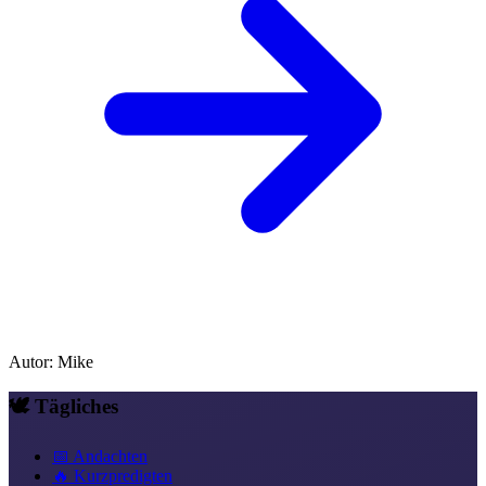
Autor
:
Mike
🕊️ Tägliches
📅 Andachten
🔥 Kurzpredigten