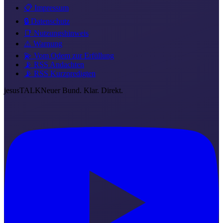
📋 Impressum
🔒 Datenschutz
📑 Nutzungshinweis
⚠️ Warnung
💫 Vom Odem zur Erfüllung
📡 RSS Andachten
📡 RSS Kurzpredigten
jesus
TALK
Neuer Bund. Klar. Direkt.