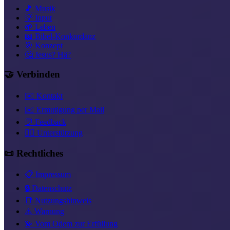
🎵 Musik
💡 Input
🌱 Leben
📖 Bibel-Konkordanz
🎯 Konzept
🤔 Jesus? Hä?
🤝 Verbinden
✉️ Kontakt
✉️ Ermutigung per Mail
💬 Feedback
❤️‍🔥 Unterstützung
📜 Rechtliches
📋 Impressum
🔒 Datenschutz
📑 Nutzungshinweis
⚠️ Warnung
💫 Vom Odem zur Erfüllung