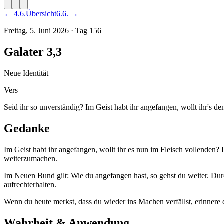
←
4
.
6
.
Übersicht
6
.
6
. →
Freitag, 5. Juni 2026
·
Tag
156
Galater 3,3
Neue Identität
Vers
Seid ihr so unverständig? Im Geist habt ihr angefangen, wollt ihr's d
Gedanke
Im Geist habt ihr angefangen, wollt ihr es nun im Fleisch vollenden?
weiterzumachen.
Im Neuen Bund gilt: Wie du angefangen hast, so gehst du weiter. Dur
aufrechterhalten.
Wenn du heute merkst, dass du wieder ins Machen verfällst, erinnere
Wahrheit & Anwendung