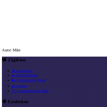
Autor
:
Mike
🕊️ Tägliches
📅 Andachten
🔥 Kurzpredigten
🌬️ Prophetische Worte
🙏 Gebete
✉️ Ermutigung per Mail
🧭 Entdecken