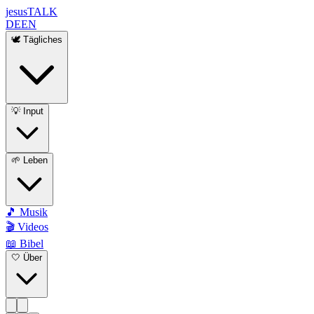
jesus
TALK
DE
EN
🕊️ Tägliches
💡 Input
🌱 Leben
🎵 Musik
🎬 Videos
📖 Bibel
🤍 Über