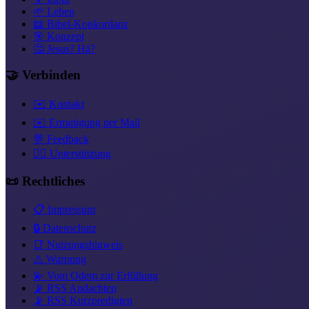
🌱 Leben
📖 Bibel-Konkordanz
🎯 Konzept
🤔 Jesus? Hä?
🤝 Verbinden
✉️ Kontakt
✉️ Ermutigung per Mail
💬 Feedback
❤️‍🔥 Unterstützung
📜 Rechtliches
📋 Impressum
🔒 Datenschutz
📑 Nutzungshinweis
⚠️ Warnung
💫 Vom Odem zur Erfüllung
📡 RSS Andachten
📡 RSS Kurzpredigten