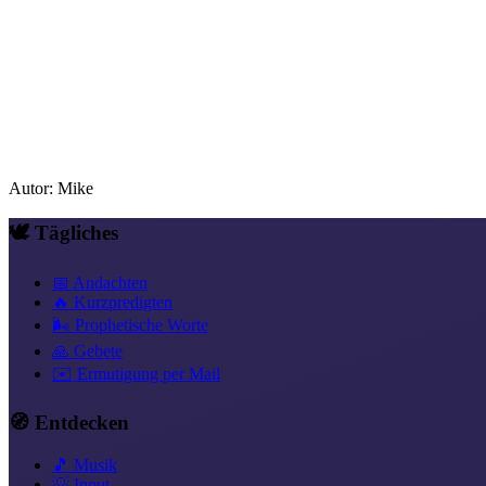
Autor
:
Mike
🕊️ Tägliches
📅 Andachten
🔥 Kurzpredigten
🌬️ Prophetische Worte
🙏 Gebete
✉️ Ermutigung per Mail
🧭 Entdecken
🎵 Musik
💡 Input