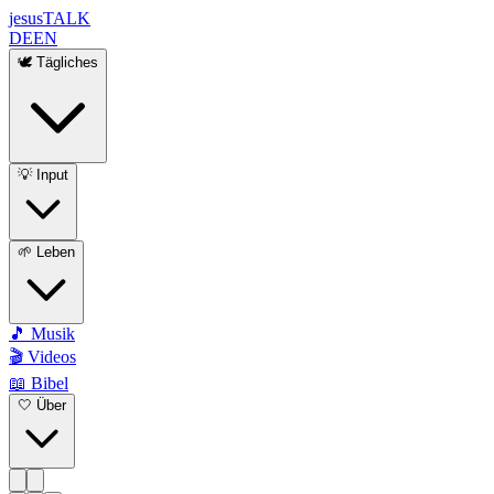
jesus
TALK
DE
EN
🕊️ Tägliches
💡 Input
🌱 Leben
🎵 Musik
🎬 Videos
📖 Bibel
🤍 Über