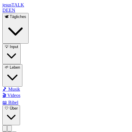
jesus
TALK
DE
EN
🕊️ Tägliches
💡 Input
🌱 Leben
🎵 Musik
🎬 Videos
📖 Bibel
🤍 Über