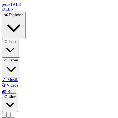
jesus
TALK
DE
EN
🕊️ Tägliches
💡 Input
🌱 Leben
🎵 Musik
🎬 Videos
📖 Bibel
🤍 Über