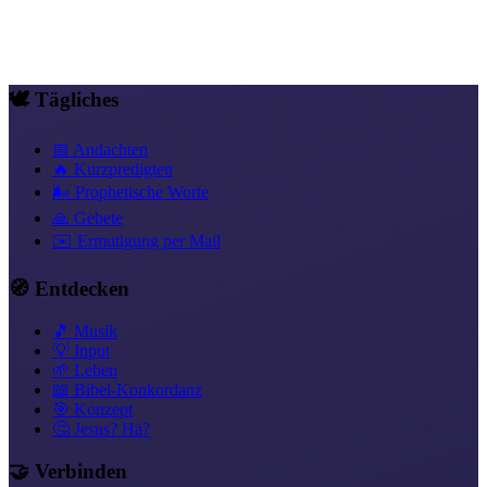
Hauskreise
Abendmahl als Bündnis feiern – Warum das Abendmahl im
Neuen Bund nicht zeremoniell, sondern kraftvoll ist
🕊️ Tägliches
📅 Andachten
🔥 Kurzpredigten
🌬️ Prophetische Worte
🙏 Gebete
✉️ Ermutigung per Mail
🧭 Entdecken
🎵 Musik
💡 Input
🌱 Leben
📖 Bibel-Konkordanz
🎯 Konzept
🤔 Jesus? Hä?
🤝 Verbinden