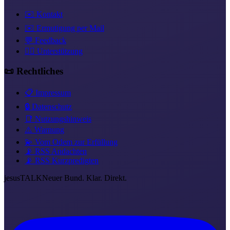
✉️ Kontakt
✉️ Ermutigung per Mail
💬 Feedback
❤️‍🔥 Unterstützung
📜 Rechtliches
📋 Impressum
🔒 Datenschutz
📑 Nutzungshinweis
⚠️ Warnung
💫 Vom Odem zur Erfüllung
📡 RSS Andachten
📡 RSS Kurzpredigten
jesus
TALK
Neuer Bund. Klar. Direkt.